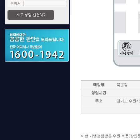
연락처
매장명
북문점
영업시간
주소
경기도 수원시 
이번 가맹점탐방은 수원 북문(장안문